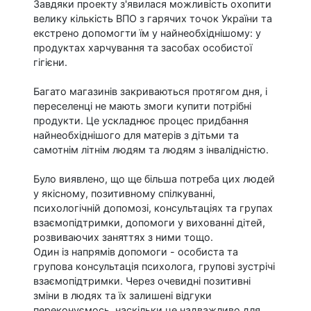
Завдяки проекту з'явилася можливість охопити
велику кількість ВПО з гарячих точок України та
екстрено допомогти їм у найнеобхіднішому: у
продуктах харчування та засобах особистої
гігієни.
Багато магазинів закриваються протягом дня, і
переселенці не мають змоги купити потрібні
продукти. Це ускладнює процес придбання
найнеобхіднішого для матерів з дітьми та
самотнім літнім людям та людям з інвалідністю.
Було виявлено, що ще більша потреба цих людей
у якісному, позитивному спілкуванні,
психологічній допомозі, консультаціях та групах
взаємопідтримки, допомоги у вихованні дітей,
розвиваючих заняттях з ними тощо.
Один із напрямів допомоги - особиста та
групова консультація психолога, групові зустрічі
взаємопідтримки. Через очевидні позитивні
зміни в людях та їх залишені відгуки
переконуємось, наскільки це надважливо для