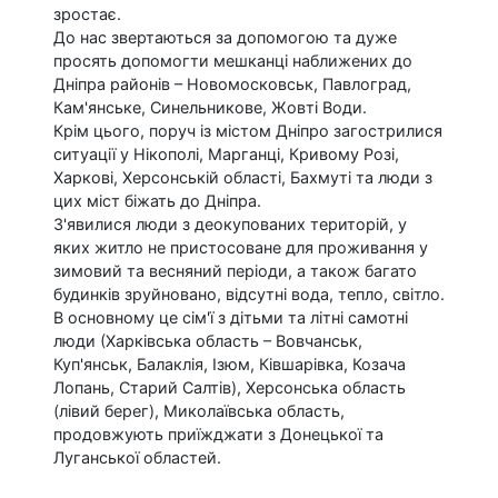
зростає.
До нас звертаються за допомогою та дуже
просять допомогти мешканці наближених до
Дніпра районів – Новомосковськ, Павлоград,
Кам'янське, Синельникове, Жовті Води.
Крім цього, поруч із містом Дніпро загострилися
ситуації у Нікополі, Марганці, Кривому Розі,
Харкові, Херсонській області, Бахмуті та люди з
цих міст біжать до Дніпра.
З'явилися люди з деокупованих територій, у
яких житло не пристосоване для проживання у
зимовий та весняний періоди, а також багато
будинків зруйновано, відсутні вода, тепло, світло.
В основному це сім'ї з дітьми та літні самотні
люди (Харківська область – Вовчанськ,
Куп'янськ, Балаклія, Ізюм, Ківшарівка, Козача
Лопань, Старий Салтів), Херсонська область
(лівий берег), Миколаївська область,
продовжують приїжджати з Донецької та
Луганської областей.