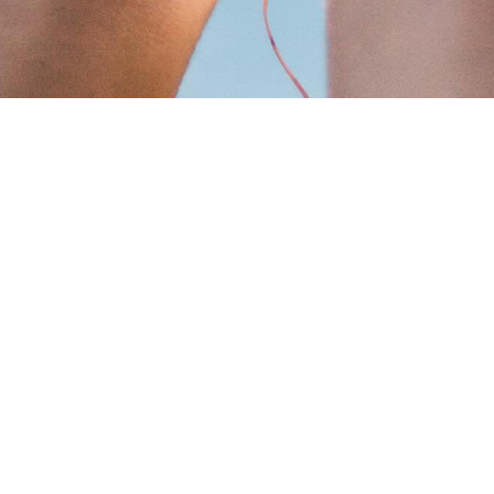
ІНІСТРАТОР САЙТУ
ЗВ'ЯЗАТИСЯ З ЦЕНТ
ВОЛОНТЕРІВ
 1.27.0
сайту
Скарги та зворотній зв'яз
Адреса: вул. Наримська 46
Днiпро, Україна
Email: center@help-step.or