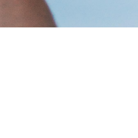
РОМ
СЛІДКУЙТЕ ЗА НАМИ В
СОЦІАЛЬНИХ МЕРЕЖАХ
ок
, м.
g