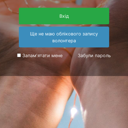
Вхід
Ще не маю облікового запису
волонтера
Запам'ятати мене
Забули пароль